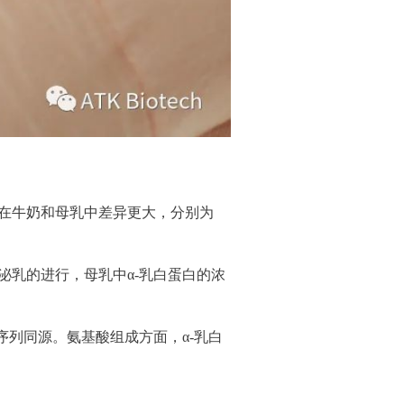
比在牛奶和母乳中差异更大，分别为
泌乳的进行，母乳中α-乳白蛋白的浓
序列同源。氨基酸组成方面，α-乳白