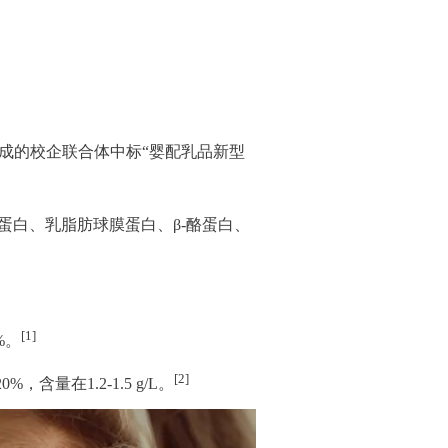
组成的校企联合体中标“婴配乳品新型
蛋白、乳脂肪球膜蛋白、β-酪蛋白、
[1]
%。
[2]
在1.2-1.5 g/L。